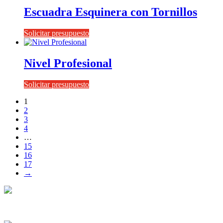
Escuadra Esquinera con Tornillos
Solicitar presupuesto
Nivel Profesional
Solicitar presupuesto
1
2
3
4
…
15
16
17
→