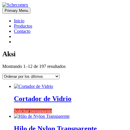
Skip
to
Primary Menu
Schecomex
Herramientas, materiales y acabados para la construcción
content
Inicio
Productos
Contacto
Aksi
Ordenado
Mostrando 1–12 de 197 resultados
por
los
últimos
Cortador de Vidrio
Solicitar presupuesto
Hilo de Nylon Transparente