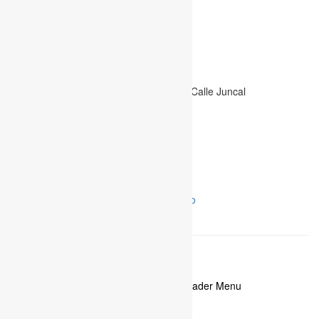
Grupo SCHECOMEX - CIETAC
Dir.: Quito, Calle Los Aceitunos E2-52 y Calle Juncal
Telf.: (02) 2807-388
pedidos@schecomex.com
Inicio
Categorías
Productos
Contacto
copyright 2021