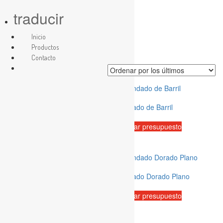
traducir
Skip
Inicio
Candados
to
Productos
content
Contacto
Ordenado
Mostrando los 4 resultados
por
los
últimos
Candado Anticizalla
Candado de Barril
Solicitar presupuesto
Solicitar presupuesto
Candado Globe dorado
Candado Dorado Plano
Solicitar presupuesto
Solicitar presupuesto