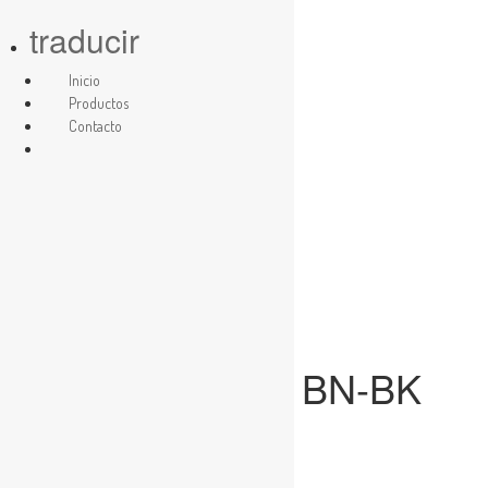
traducir
Skip
Inicio
to
Productos
content
Contacto
Cerradura 9218 BN-BK
3 Llaves
Para baño
Solicitar presupuesto