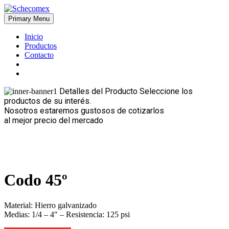
Skip
to
Primary Menu
Schecomex
Herramientas, materiales y acabados para la construcción
content
Inicio
Productos
Contacto
Detalles del Producto
Seleccione los
productos de su interés.
Nosotros estaremos gustosos de cotizarlos
al mejor precio del mercado
Codo 45º
Material: Hierro galvanizado
Medias: 1/4 – 4″ – Resistencia: 125 psi