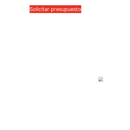
Solicitar presupuesto
Grupo SCHECOMEX - CIE
Dir.: Quito, Calle Los Aceitun
52 y Calle Juncal
I