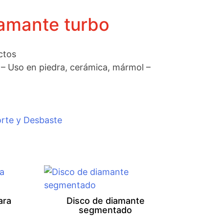
iamante turbo
ctos
 – Uso en piedra, cerámica, mármol –
orte y Desbaste
ara
Disco de diamante
segmentado