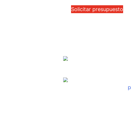
Solicitar presupuesto
TAC
Telf.: (02) 2807-388
os E2-
nicio
Categorías
Productos
Contac