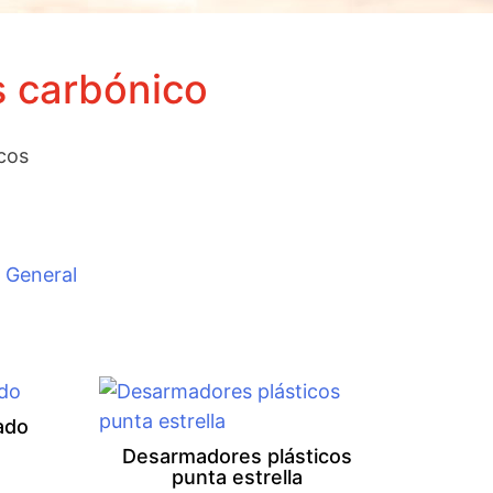
s carbónico
cos
n General
ado
Desarmadores plásticos
punta estrella