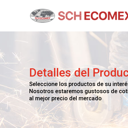
Skip
to
content
Schecomex
Herramientas, materiales y acabados par
construcción
Detalles del Produ
Seleccione los productos de su interé
Nosotros estaremos gustosos de cot
al mejor precio del mercado