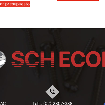
tar presupuesto
TAC
Telf.: (02) 2807-388