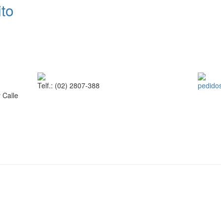
to
Telf.: (02) 2807-388
pedid
 Calle