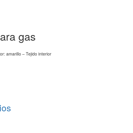
para gas
r: amarillo – Tejido interior
ios