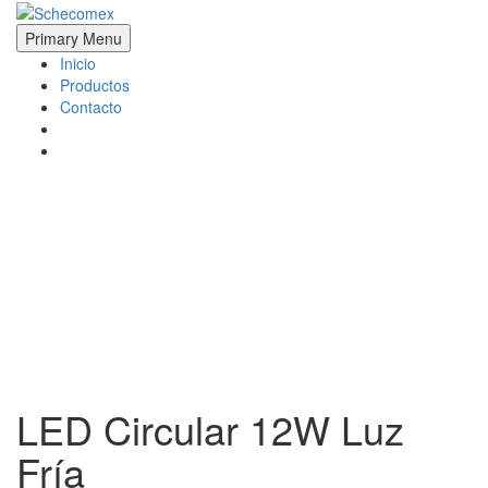
Skip
to
Schecomex
Herramientas, materiales y acabados para la construcción
Primary Menu
content
Inicio
Productos
Contacto
LED Circular 12W Luz
Fría