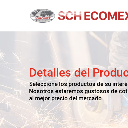
Skip
to
content
Schecomex
Herramientas, materiales y acabados par
construcción
Detalles del Produ
Seleccione los productos de su interé
Nosotros estaremos gustosos de cot
al mejor precio del mercado