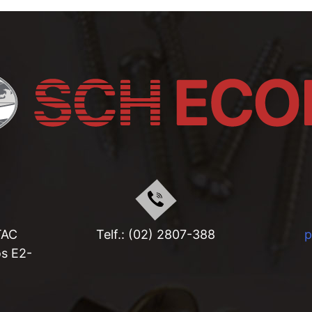
TAC
Telf.: (02) 2807-388
os E2-