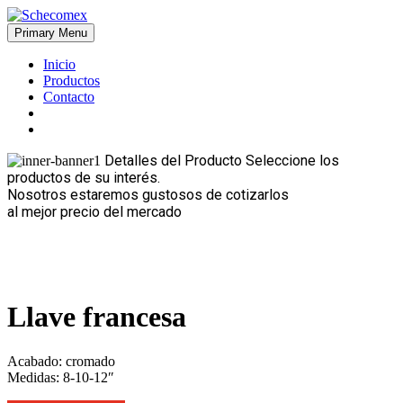
Skip
to
Primary Menu
Schecomex
Herramientas, materiales y acabados para la construcción
content
Inicio
Productos
Contacto
Detalles del Producto
Seleccione los
productos de su interés.
Nosotros estaremos gustosos de cotizarlos
al mejor precio del mercado
Llave francesa
Acabado: cromado
Medidas: 8-10-12″