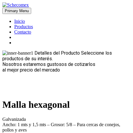
Skip
to
Primary Menu
Schecomex
Herramientas, materiales y acabados para la construcción
content
Inicio
Productos
Contacto
Detalles del Producto
Seleccione los
productos de su interés.
Nosotros estaremos gustosos de cotizarlos
al mejor precio del mercado
Malla hexagonal
Galvanizada
Ancho: 1 mts y 1,5 mts – Grosor: 5/8 – Para cercas de conejos,
pollos y aves