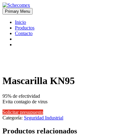
Skip
to
Primary Menu
Schecomex
Herramientas, materiales y acabados para la construcción
content
Inicio
Productos
Contacto
Mascarilla KN95
95% de efectividad
Evita contagio de virus
Solicitar presupuesto
Categoría:
Seguridad Industrial
Productos relacionados