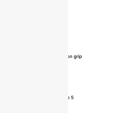
Llave Allen
Solicitar presupuesto
Llave francesa con grip
Solicitar presupuesto
Pernos Grado 5
Solicitar presupuesto