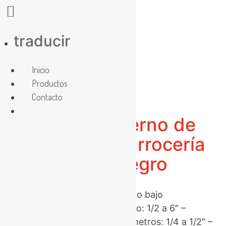
Skip
traducir
to
content
Inicio
Productos
Contacto
Perno de
carrocería
negro
Acero bajo
Largo: 1/2 a 6″ –
Diámetros: 1/4 a 1/2″ –