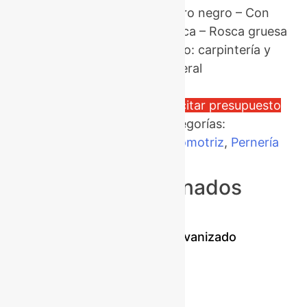
Hierro negro – Con
tuerca – Rosca gruesa
– Uso: carpintería y
general
Solicitar presupuesto
Categorías:
Automotriz
,
Pernería
Productos relacionados
Perno de hierro galvanizado
Solicitar presupuesto