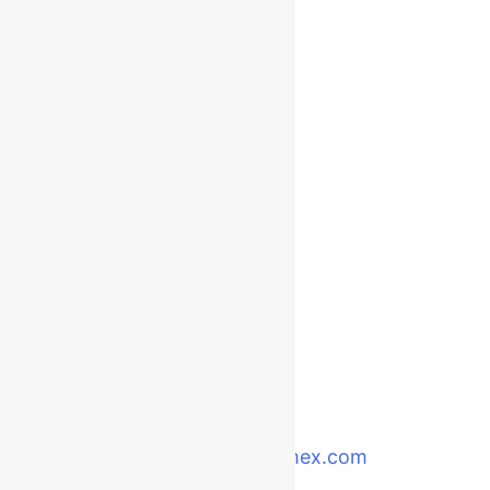
Grupo SCHECOMEX - CIETAC
Dir.: Quito, Calle Los Aceitunos E2-52 y Calle
Juncal
Telf.: (02) 2807-388
pedidos@schecomex.com