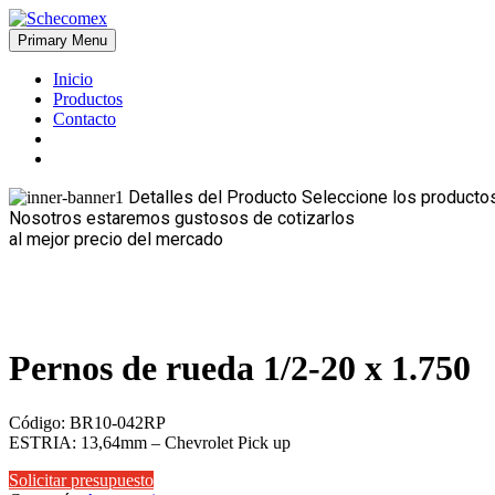
Skip
to
Primary Menu
Schecomex
Herramientas, materiales y acabados para la construcción
content
Inicio
Productos
Contacto
Detalles del Producto
Seleccione los productos
Nosotros estaremos gustosos de cotizarlos
al mejor precio del mercado
Pernos de rueda 1/2-20 x 1.750
Código: BR10-042RP
ESTRIA: 13,64mm – Chevrolet Pick up
Solicitar presupuesto