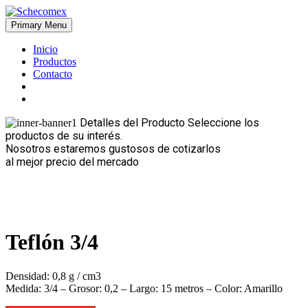
Skip
to
Primary Menu
Schecomex
Herramientas, materiales y acabados para la construcción
content
Inicio
Productos
Contacto
Detalles del Producto
Seleccione los
productos de su interés.
Nosotros estaremos gustosos de cotizarlos
al mejor precio del mercado
Teflón 3/4
Densidad: 0,8 g / cm3
Medida: 3/4 – Grosor: 0,2 – Largo: 15 metros – Color: Amarillo