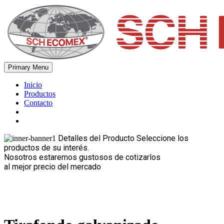
Skip
to
content
Primary Menu
Schecomex
Herramientas, materiales y acabados para la construcción
Inicio
Productos
Contacto
Detalles del Producto
Seleccione los
productos de su interés.
Nosotros estaremos gustosos de cotizarlos
al mejor precio del mercado