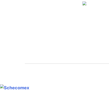
Grupo SCHECOMEX - CIE
Dir.: Quito, Calle Los Aceitun
52 y Calle Juncal
I