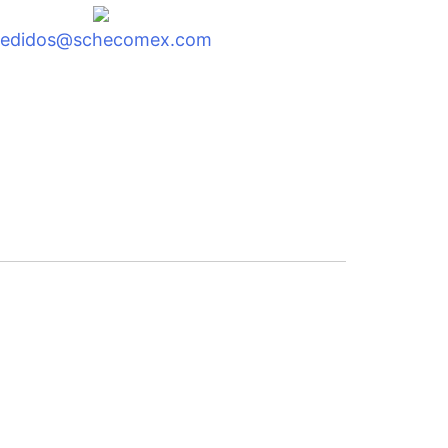
pedidos@schecomex.com
to