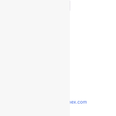
1
2
→
Grupo SCHECOMEX - CIETAC
Dir.: Quito, Calle Los Aceitunos E2-52 y Calle
Juncal
Telf.: (02) 2807-388
pedidos@schecomex.com