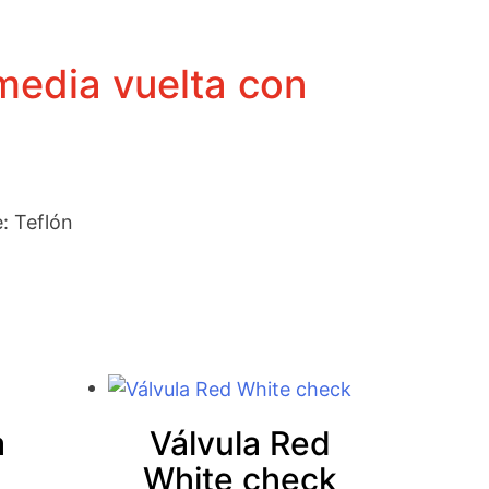
media vuelta con
: Teflón
a
Válvula Red
White check