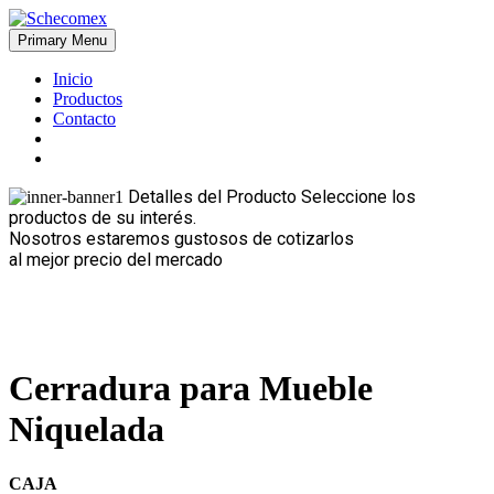
Skip
to
Primary Menu
Schecomex
Herramientas, materiales y acabados para la construcción
content
Inicio
Productos
Contacto
Detalles del Producto
Seleccione los
productos de su interés.
Nosotros estaremos gustosos de cotizarlos
al mejor precio del mercado
Cerradura para Mueble
Niquelada
CAJA