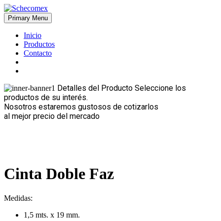
Skip
to
Primary Menu
Schecomex
Herramientas, materiales y acabados para la construcción
content
Inicio
Productos
Contacto
Detalles del Producto
Seleccione los
productos de su interés.
Nosotros estaremos gustosos de cotizarlos
al mejor precio del mercado
Cinta Doble Faz
Medidas:
1,5 mts. x 19 mm.