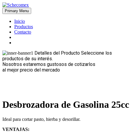
Skip
to
Primary Menu
Schecomex
Herramientas, materiales y acabados para la construcción
content
Inicio
Productos
Contacto
Detalles del Producto
Seleccione los
productos de su interés.
Nosotros estaremos gustosos de cotizarlos
al mejor precio del mercado
Desbrozadora de Gasolina 25cc
Ideal para cortar pasto, hierba y desorillar.
VENTAJAS: