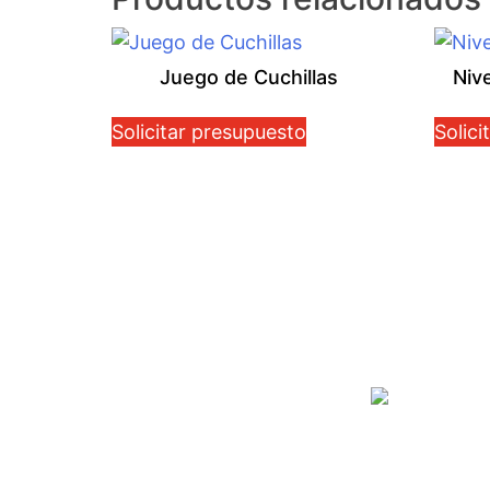
Juego de Cuchillas
Niv
Solicitar presupuesto
Solici
Grupo SCHECOMEX - CIE
Dir.: Quito, Calle Los Aceitun
52 y Calle Juncal