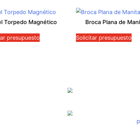
el Torpedo Magnético
Broca Plana de Mani
tar presupuesto
Solicitar presupuesto
TAC
Telf.: (02) 2807-388
os E2-