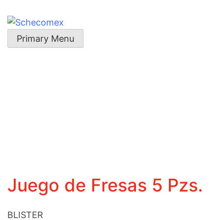
Skip
to
content
Schecomex
Herramientas, materiales y acabados para la
Primary Menu
construcción
Juego de Fresas 5 Pzs.
BLISTER