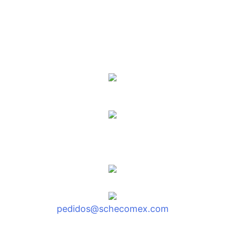
Grupo SCHECOMEX - CIETAC
Dir.: Quito, Calle Los Aceitunos E2-52 y Calle
Juncal
Telf.: (02) 2807-388
pedidos@schecomex.com