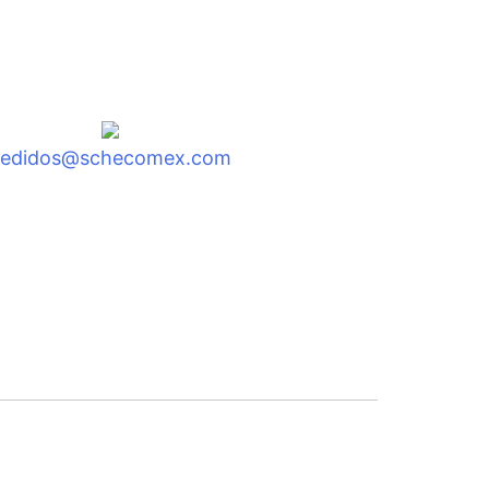
pedidos@schecomex.com
to