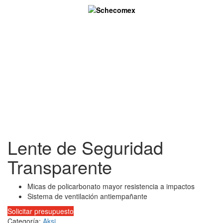
Skip
to
content
Lente de Seguridad
Transparente
Micas de policarbonato mayor resistencia a impactos
Sistema de ventilación antiempañante
Solicitar presupuesto
Categoría:
Aksi