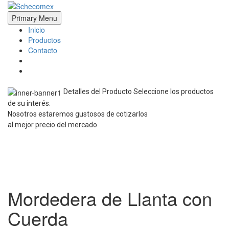
Skip
to
Schecomex
Herramientas, materiales y acabados para la construcción
Primary Menu
content
Inicio
Productos
Contacto
Detalles del Producto
Seleccione los productos
de su interés.
Nosotros estaremos gustosos de cotizarlos
al mejor precio del mercado
Mordedera de Llanta con
Cuerda