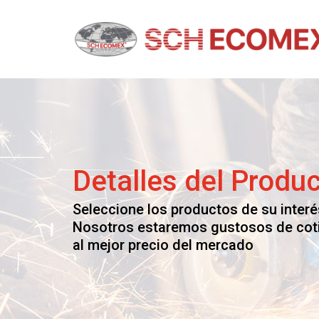
Skip
to
content
Schecomex
Herramientas, materiales y acabados par
construcción
Detalles del Produ
Seleccione los productos de su interé
Nosotros estaremos gustosos de cot
al mejor precio del mercado