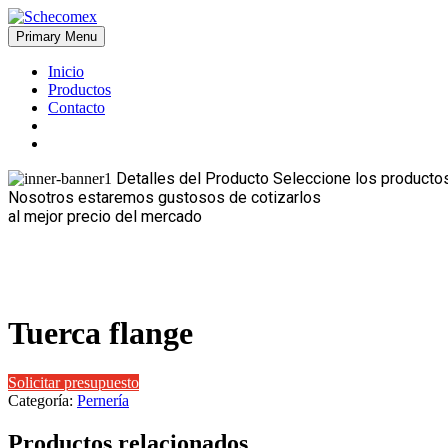
Skip
to
Primary Menu
Schecomex
Herramientas, materiales y acabados para la construcción
content
Inicio
Productos
Contacto
Detalles del Producto
Seleccione los productos
Nosotros estaremos gustosos de cotizarlos
al mejor precio del mercado
Tuerca flange
Solicitar presupuesto
Categoría:
Pernería
Productos relacionados