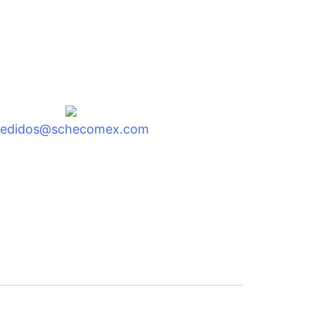
pedidos@schecomex.com
to